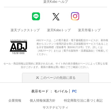
楽天Kobo ヘルプ
楽天ブックストップ
楽天Koboトップ
楽天市場トップ
ABJマークは、この電子書店・電子書籍配信サービスが、著作権
者からコンテンツ使用許諾を得た正規版配信サービスであること
を示す登録商標（登録番号 第6091713号）です。詳しくは
［ABJマーク］または［電子出版制作・流通協議会］で検索して
ください。
セール・商品情報は定期的に更新されるため、サイト内の表示価格がページによって異なる場
合がございます。最新の価格は買い物かごでご確認ください。
このページの先頭に戻る
表示モード
モバイル
PC
企業情報
個人情報保護方針
特定商取引法に基づく表記
サステナビリティ