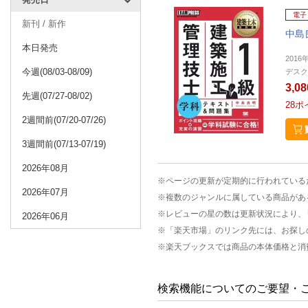
電子
新刊 / 新作
中島
本日発売
2016
今週(08/03-08/09)
デスク
3,0
先週(07/27-08/02)
28
ポ
2週間前(07/20-07/26)
3週間前(07/13-07/19)
2026年08月
※ページの更新が定期的に行われている
2026年07月
※複数のジャンルに属している商品があ
※レビューの星の数は更新状況により、
2026年06月
※「楽天市場」のリンク先には、お探し
※楽天ブックスでは商品の本体価格と消
検索機能についてのご要望・