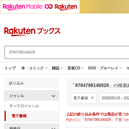
トップ
本・コミック
雑誌
音楽CD
DVD・ブルーレイ
絞り込み
「
9784798146928
」の検索
ジャンル
電子書籍
2026/05/18～202
すべてのジャンル
上記の絞り込み条件では商品が見つ
電子書籍
代わりに「9784798146928」
発売日