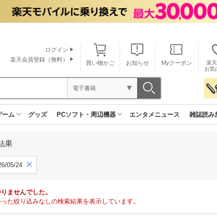
ログイン
楽天会員登録（無料）
買い物かご
お知らせ
Myクーポン
楽天
お気
電子書籍
ゲーム
グッズ
PCソフト・周辺機器
エンタメニュース
雑誌読み
結果
6/05/24
かりませんでした。
で見つかった絞り込みなしの検索結果を表示しています。