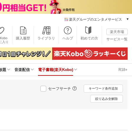
楽天グループのエンタメサービス
電子書籍
楽天市場
楽天Kobo
Kobo
購入履歴
ライブラリ
ヘルプ
初めての方
サービス一覧
本/ゲーム/CD/DVD
に入り
楽天ブックス
雑誌読み放題
楽天マガジン
放題
音楽配信
電子書籍(楽天Kobo)
R18+
音楽配信
楽天ミュージック
動画配信
セーフサーチ
キーワード条件追加
楽天TV
動画配信ガイド
絞り込み全解除
Rakuten PLAY
無料テレビ
Rチャンネル
チケット