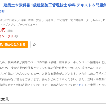
建築土木教科書 1級建築施工管理技士 学科 テキスト＆問題集
良明
年03月02日発売 ／ 科学・医学・技術 ／ 翔泳社 ／ 対応端末：電子書籍リーダー, Android, iPhone
トップアプリ, ブラウザビューア
80円
(税込)
イント
1倍
ため、検索結果が実際のページの内容（価格、在庫表示、キャンペーン情報等）と
るため、検索結果の全件数とジャンル毎の合計件数が一致しない場合があります。
リンク先の「みんなのレビュー」と異なる場合がございます。あらかじめご了承く
の商品がない場合もございます。あらかじめご了承ください。また、送料・手数料
費税を含めた総額表示としております。価格表記については
こちら
をご参照くださ
ご意見