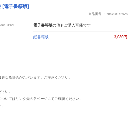
楽天チケット
 [電子書籍版]
エンタメニュース
商品番号：9784798146928
推し楽
電子書籍版
の他もご購入可能です
, iPad,
紙書籍版
3,080円
は異なる場合がございます。ご注意ください。
ださい。
についてはリンク先の各ページにてご確認ください。
い。