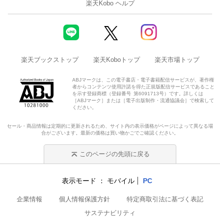
楽天Kobo ヘルプ
楽天ブックストップ
楽天Koboトップ
楽天市場トップ
ABJマークは、この電子書店・電子書籍配信サービスが、著作権
者からコンテンツ使用許諾を得た正規版配信サービスであること
を示す登録商標（登録番号 第6091713号）です。詳しくは
［ABJマーク］または［電子出版制作・流通協議会］で検索して
ください。
セール・商品情報は定期的に更新されるため、サイト内の表示価格がページによって異なる場
合がございます。最新の価格は買い物かごでご確認ください。
このページの先頭に戻る
表示モード
モバイル
PC
企業情報
個人情報保護方針
特定商取引法に基づく表記
サステナビリティ