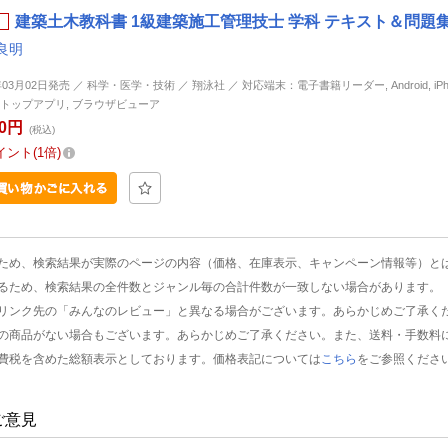
建築土木教科書 1級建築施工管理技士 学科 テキスト＆問題集
良明
年03月02日発売 ／ 科学・医学・技術 ／ 翔泳社 ／ 対応端末：電子書籍リーダー, Android, iPhone
トップアプリ, ブラウザビューア
80円
(税込)
イント
1倍
ため、検索結果が実際のページの内容（価格、在庫表示、キャンペーン情報等）と
るため、検索結果の全件数とジャンル毎の合計件数が一致しない場合があります。
リンク先の「みんなのレビュー」と異なる場合がございます。あらかじめご了承く
の商品がない場合もございます。あらかじめご了承ください。また、送料・手数料
費税を含めた総額表示としております。価格表記については
こちら
をご参照くださ
ご意見