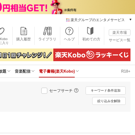
楽天グループのエンタメサービス
電子書籍
楽天市場
楽天Kobo
Kobo
購入履歴
ライブラリ
ヘルプ
初めての方
サービス一覧
本/ゲーム/CD/DVD
に入り
楽天ブックス
雑誌読み放題
楽天マガジン
放題
音楽配信
電子書籍(楽天Kobo)
R18+
音楽配信
楽天ミュージック
動画配信
セーフサーチ
キーワード条件追加
楽天TV
動画配信ガイド
絞り込み全解除
Rakuten PLAY
無料テレビ
Rチャンネル
チケット