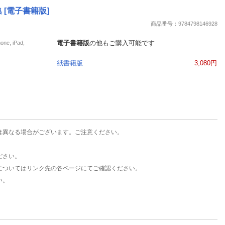
楽天チケット
 [電子書籍版]
エンタメニュース
商品番号：9784798146928
推し楽
電子書籍版
の他もご購入可能です
, iPad,
紙書籍版
3,080円
は異なる場合がございます。ご注意ください。
ださい。
についてはリンク先の各ページにてご確認ください。
い。