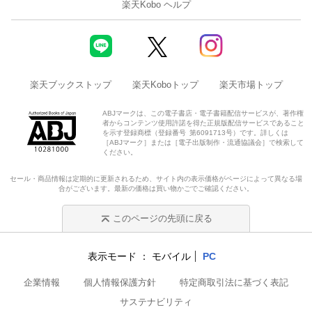
楽天Kobo ヘルプ
楽天ブックストップ
楽天Koboトップ
楽天市場トップ
ABJマークは、この電子書店・電子書籍配信サービスが、著作権
者からコンテンツ使用許諾を得た正規版配信サービスであること
を示す登録商標（登録番号 第6091713号）です。詳しくは
［ABJマーク］または［電子出版制作・流通協議会］で検索して
ください。
セール・商品情報は定期的に更新されるため、サイト内の表示価格がページによって異なる場
合がございます。最新の価格は買い物かごでご確認ください。
このページの先頭に戻る
表示モード
モバイル
PC
企業情報
個人情報保護方針
特定商取引法に基づく表記
サステナビリティ