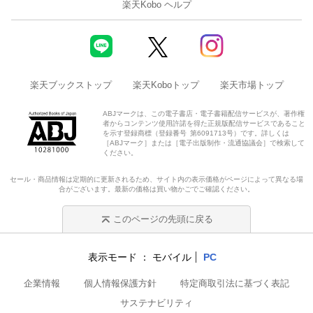
楽天Kobo ヘルプ
楽天ブックストップ
楽天Koboトップ
楽天市場トップ
ABJマークは、この電子書店・電子書籍配信サービスが、著作権
者からコンテンツ使用許諾を得た正規版配信サービスであること
を示す登録商標（登録番号 第6091713号）です。詳しくは
［ABJマーク］または［電子出版制作・流通協議会］で検索して
ください。
セール・商品情報は定期的に更新されるため、サイト内の表示価格がページによって異なる場
合がございます。最新の価格は買い物かごでご確認ください。
このページの先頭に戻る
表示モード
モバイル
PC
企業情報
個人情報保護方針
特定商取引法に基づく表記
サステナビリティ