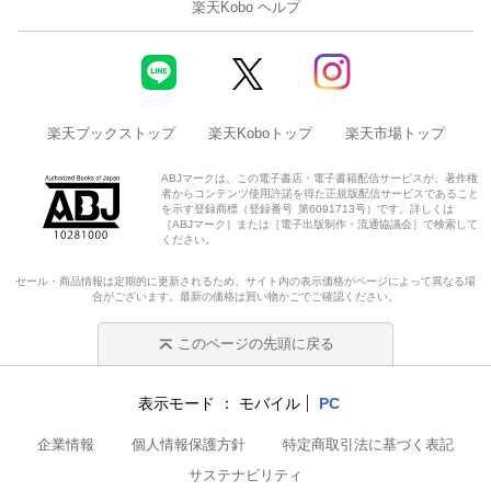
楽天Kobo ヘルプ
楽天ブックストップ
楽天Koboトップ
楽天市場トップ
ABJマークは、この電子書店・電子書籍配信サービスが、著作権
者からコンテンツ使用許諾を得た正規版配信サービスであること
を示す登録商標（登録番号 第6091713号）です。詳しくは
［ABJマーク］または［電子出版制作・流通協議会］で検索して
ください。
セール・商品情報は定期的に更新されるため、サイト内の表示価格がページによって異なる場
合がございます。最新の価格は買い物かごでご確認ください。
このページの先頭に戻る
表示モード
モバイル
PC
企業情報
個人情報保護方針
特定商取引法に基づく表記
サステナビリティ