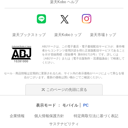
楽天Kobo ヘルプ
楽天ブックストップ
楽天Koboトップ
楽天市場トップ
ABJマークは、この電子書店・電子書籍配信サービスが、著作権
者からコンテンツ使用許諾を得た正規版配信サービスであること
を示す登録商標（登録番号 第6091713号）です。詳しくは
［ABJマーク］または［電子出版制作・流通協議会］で検索して
ください。
セール・商品情報は定期的に更新されるため、サイト内の表示価格がページによって異なる場
合がございます。最新の価格は買い物かごでご確認ください。
このページの先頭に戻る
表示モード
モバイル
PC
企業情報
個人情報保護方針
特定商取引法に基づく表記
サステナビリティ