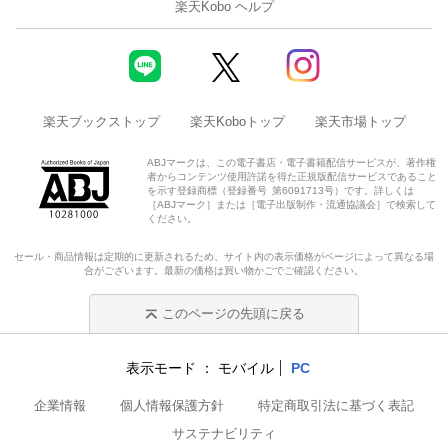
楽天Kobo ヘルプ
楽天ブックストップ
楽天Koboトップ
楽天市場トップ
ABJマークは、この電子書店・電子書籍配信サービスが、著作権
者からコンテンツ使用許諾を得た正規版配信サービスであること
を示す登録商標（登録番号 第6091713号）です。詳しくは
［ABJマーク］または［電子出版制作・流通協議会］で検索して
ください。
セール・商品情報は定期的に更新されるため、サイト内の表示価格がページによって異なる場
合がございます。最新の価格は買い物かごでご確認ください。
このページの先頭に戻る
表示モード
モバイル
PC
企業情報
個人情報保護方針
特定商取引法に基づく表記
サステナビリティ