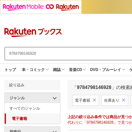
トップ
本・コミック
雑誌
音楽CD
DVD・ブルーレイ
絞り込み
「
9784798146928
」の検索
ジャンル
電子書籍
在庫あり
すべてのジャンル
上記の絞り込み条件では商品が見つ
電子書籍
代わりに「9784798146928」
発売日