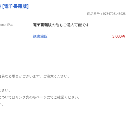
楽天チケット
 [電子書籍版]
エンタメニュース
商品番号：9784798146928
推し楽
電子書籍版
の他もご購入可能です
, iPad,
紙書籍版
3,080円
は異なる場合がございます。ご注意ください。
ださい。
についてはリンク先の各ページにてご確認ください。
い。