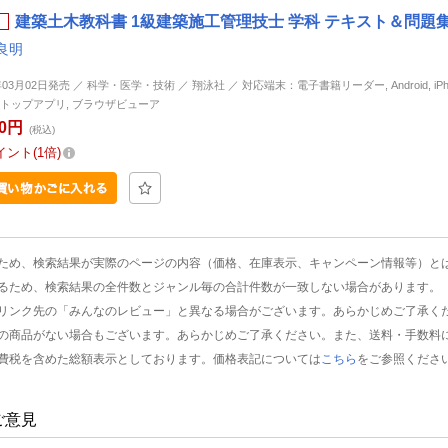
建築土木教科書 1級建築施工管理技士 学科 テキスト＆問題集
良明
年03月02日発売 ／ 科学・医学・技術 ／ 翔泳社 ／ 対応端末：電子書籍リーダー, Android, iPhone
トップアプリ, ブラウザビューア
80円
(税込)
イント
1倍
ため、検索結果が実際のページの内容（価格、在庫表示、キャンペーン情報等）と
るため、検索結果の全件数とジャンル毎の合計件数が一致しない場合があります。
リンク先の「みんなのレビュー」と異なる場合がございます。あらかじめご了承く
の商品がない場合もございます。あらかじめご了承ください。また、送料・手数料
費税を含めた総額表示としております。価格表記については
こちら
をご参照くださ
ご意見