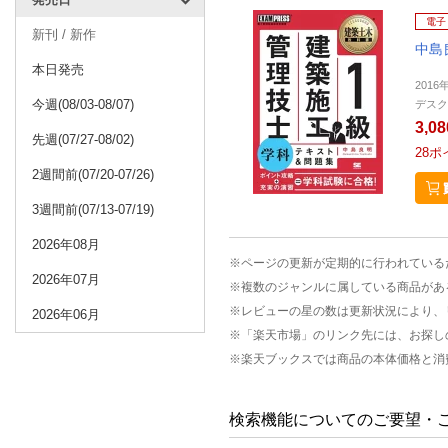
電子
新刊 / 新作
中島
本日発売
2016
今週(08/03-08/07)
デスク
3,0
先週(07/27-08/02)
28
ポ
2週間前(07/20-07/26)
3週間前(07/13-07/19)
2026年08月
※ページの更新が定期的に行われている
2026年07月
※複数のジャンルに属している商品があ
※レビューの星の数は更新状況により、
2026年06月
※「楽天市場」のリンク先には、お探し
※楽天ブックスでは商品の本体価格と消
検索機能についてのご要望・