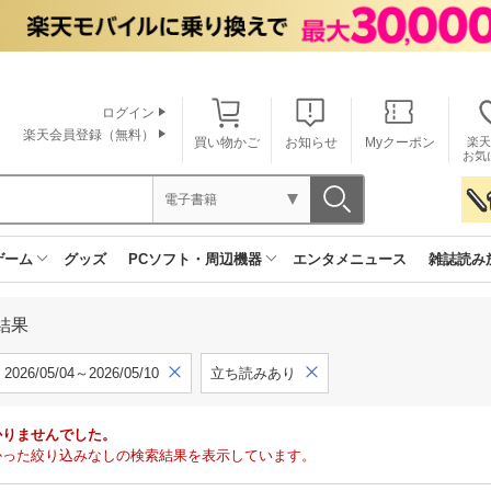
ログイン
楽天会員登録（無料）
買い物かご
お知らせ
Myクーポン
楽天
お気
電子書籍
ゲーム
グッズ
PCソフト・周辺機器
エンタメニュース
雑誌読み
結果
2026/05/04～2026/05/10
立ち読みあり
かりませんでした。
で見つかった絞り込みなしの検索結果を表示しています。