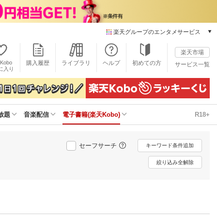
楽天グループのエンタメサービス
電子書籍
楽天市場
楽天Kobo
Kobo
購入履歴
ライブラリ
ヘルプ
初めての方
サービス一覧
本/ゲーム/CD/DVD
に入り
楽天ブックス
雑誌読み放題
楽天マガジン
放題
音楽配信
電子書籍(楽天Kobo)
R18+
音楽配信
楽天ミュージック
動画配信
セーフサーチ
キーワード条件追加
楽天TV
動画配信ガイド
絞り込み全解除
Rakuten PLAY
無料テレビ
Rチャンネル
チケット