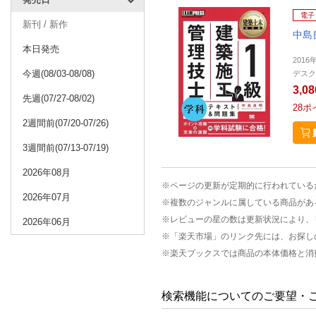
電子
新刊 / 新作
中島
本日発売
2016
今週(08/03-08/08)
デスク
3,0
先週(07/27-08/02)
28
ポ
2週間前(07/20-07/26)
3週間前(07/13-07/19)
2026年08月
※ページの更新が定期的に行われている
2026年07月
※複数のジャンルに属している商品があ
※レビューの星の数は更新状況により、
2026年06月
※「楽天市場」のリンク先には、お探し
※楽天ブックスでは商品の本体価格と消
検索機能についてのご要望・