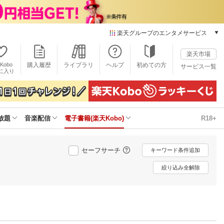
楽天グループのエンタメサービス
電子書籍
楽天市場
楽天Kobo
Kobo
購入履歴
ライブラリ
ヘルプ
初めての方
サービス一覧
本/ゲーム/CD/DVD
に入り
楽天ブックス
雑誌読み放題
楽天マガジン
放題
音楽配信
電子書籍(楽天Kobo)
R18+
音楽配信
楽天ミュージック
動画配信
セーフサーチ
キーワード条件追加
楽天TV
動画配信ガイド
絞り込み全解除
Rakuten PLAY
無料テレビ
Rチャンネル
チケット