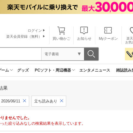
ログイン
楽天会員登録（無料）
買い物かご
お知らせ
Myクーポン
楽天
お気
電子書籍
ゲーム
グッズ
PCソフト・周辺機器
エンタメニュース
雑誌読み
結果
2026/06/11
立ち読みあり
かりませんでした。
で見つかった絞り込みなしの検索結果を表示しています。