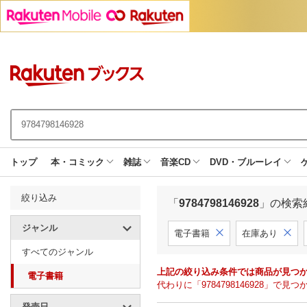
トップ
本・コミック
雑誌
音楽CD
DVD・ブルーレイ
絞り込み
「
9784798146928
」の検索
ジャンル
電子書籍
在庫あり
すべてのジャンル
上記の絞り込み条件では商品が見つ
電子書籍
代わりに「9784798146928」
発売日