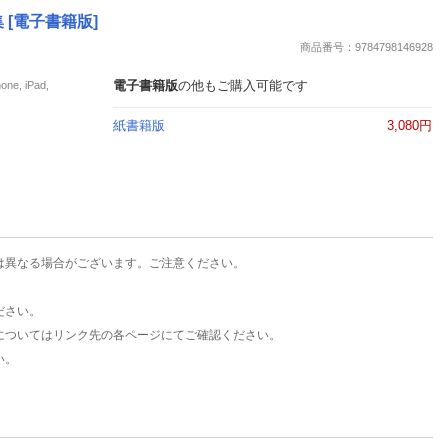
楽天チケット
 [電子書籍版]
エンタメニュース
商品番号：9784798146928
推し楽
電子書籍版
の他もご購入可能です
, iPad,
紙書籍版
3,080円
は異なる場合がございます。ご注意ください。
ださい。
についてはリンク先の各ページにてご確認ください。
い。