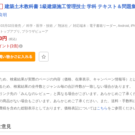
建築土木教科書 1級建築施工管理技士 学科 テキスト＆問題集
良明
年03月02日発売 ／ 科学・医学・技術 ／ 翔泳社 ／ 対応端末：電子書籍リーダー, Android, iPhone
トップアプリ, ブラウザビューア
80円
(税込)
イント
1倍
ため、検索結果が実際のページの内容（価格、在庫表示、キャンペーン情報等）と
るため、検索結果の全件数とジャンル毎の合計件数が一致しない場合があります。
リンク先の「みんなのレビュー」と異なる場合がございます。あらかじめご了承く
の商品がない場合もございます。あらかじめご了承ください。また、送料・手数料
費税を含めた総額表示としております。価格表記については
こちら
をご参照くださ
ご意見