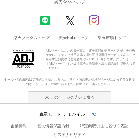
楽天Kobo ヘルプ
楽天ブックストップ
楽天Koboトップ
楽天市場トップ
ABJマークは、この電子書店・電子書籍配信サービスが、著作権
者からコンテンツ使用許諾を得た正規版配信サービスであること
を示す登録商標（登録番号 第6091713号）です。詳しくは
［ABJマーク］または［電子出版制作・流通協議会］で検索して
ください。
セール・商品情報は定期的に更新されるため、サイト内の表示価格がページによって異なる場
合がございます。最新の価格は買い物かごでご確認ください。
このページの先頭に戻る
表示モード
モバイル
PC
企業情報
個人情報保護方針
特定商取引法に基づく表記
サステナビリティ