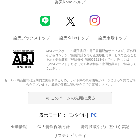
楽天Kobo ヘルプ
楽天ブックストップ
楽天Koboトップ
楽天市場トップ
ABJマークは、この電子書店・電子書籍配信サービスが、著作権
者からコンテンツ使用許諾を得た正規版配信サービスであること
を示す登録商標（登録番号 第6091713号）です。詳しくは
［ABJマーク］または［電子出版制作・流通協議会］で検索して
ください。
セール・商品情報は定期的に更新されるため、サイト内の表示価格がページによって異なる場
合がございます。最新の価格は買い物かごでご確認ください。
このページの先頭に戻る
表示モード
モバイル
PC
企業情報
個人情報保護方針
特定商取引法に基づく表記
サステナビリティ