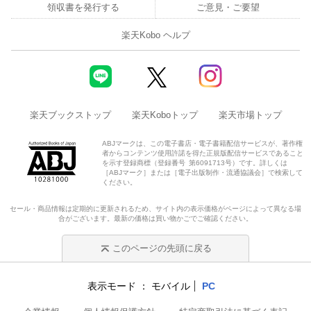
領収書を発行する
ご意見・ご要望
楽天Kobo ヘルプ
楽天ブックストップ
楽天Koboトップ
楽天市場トップ
ABJマークは、この電子書店・電子書籍配信サービスが、著作権
者からコンテンツ使用許諾を得た正規版配信サービスであること
を示す登録商標（登録番号 第6091713号）です。詳しくは
［ABJマーク］または［電子出版制作・流通協議会］で検索して
ください。
セール・商品情報は定期的に更新されるため、サイト内の表示価格がページによって異なる場
合がございます。最新の価格は買い物かごでご確認ください。
このページの先頭に戻る
表示モード
モバイル
PC