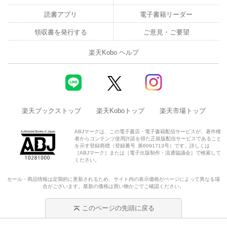
読書アプリ
電子書籍リーダー
領収書を発行する
ご意見・ご要望
楽天Kobo ヘルプ
楽天ブックストップ
楽天Koboトップ
楽天市場トップ
ABJマークは、この電子書店・電子書籍配信サービスが、著作権
者からコンテンツ使用許諾を得た正規版配信サービスであること
を示す登録商標（登録番号 第6091713号）です。詳しくは
［ABJマーク］または［電子出版制作・流通協議会］で検索して
ください。
セール・商品情報は定期的に更新されるため、サイト内の表示価格がページによって異なる場
合がございます。最新の価格は買い物かごでご確認ください。
このページの先頭に戻る