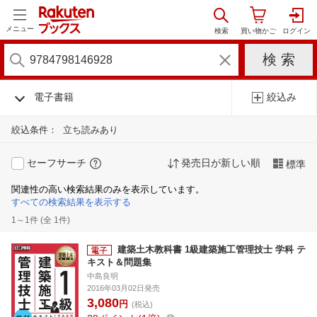
メニュー
電子書籍
絞込み
絞込条件：
立ち読みあり
セーフサーチ
発売日が新しい順
標準
関連性の高い検索結果のみを表示しています。
すべての検索結果を表示する
1～1件 (全 1件)
建築土木教科書 1級建築施工管理技士 学科 テ
キスト＆問題集
中島良明
2016年03月02日発売
3,080
円
(税込)