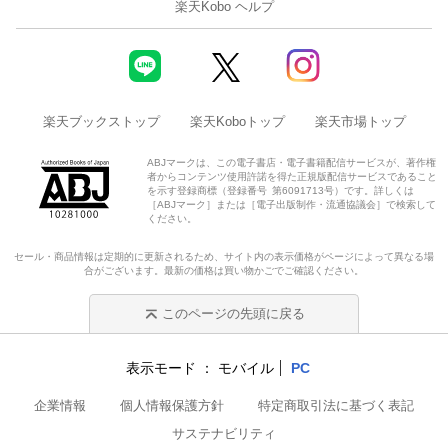
楽天Kobo ヘルプ
楽天ブックストップ
楽天Koboトップ
楽天市場トップ
ABJマークは、この電子書店・電子書籍配信サービスが、著作権
者からコンテンツ使用許諾を得た正規版配信サービスであること
を示す登録商標（登録番号 第6091713号）です。詳しくは
［ABJマーク］または［電子出版制作・流通協議会］で検索して
ください。
セール・商品情報は定期的に更新されるため、サイト内の表示価格がページによって異なる場
合がございます。最新の価格は買い物かごでご確認ください。
このページの先頭に戻る
表示モード
モバイル
PC
企業情報
個人情報保護方針
特定商取引法に基づく表記
サステナビリティ