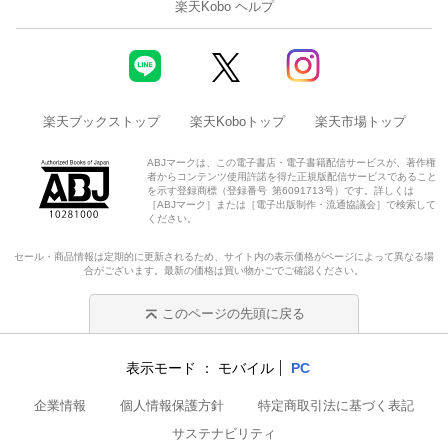
楽天Kobo ヘルプ
楽天ブックストップ
楽天Koboトップ
楽天市場トップ
ABJマークは、この電子書店・電子書籍配信サービスが、著作権
者からコンテンツ使用許諾を得た正規版配信サービスであること
を示す登録商標（登録番号 第6091713号）です。詳しくは
［ABJマーク］または［電子出版制作・流通協議会］で検索して
ください。
セール・商品情報は定期的に更新されるため、サイト内の表示価格がページによって異なる場
合がございます。最新の価格は買い物かごでご確認ください。
このページの先頭に戻る
表示モード
モバイル
PC
企業情報
個人情報保護方針
特定商取引法に基づく表記
サステナビリティ