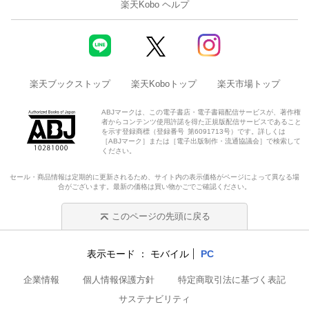
楽天Kobo ヘルプ
楽天ブックストップ
楽天Koboトップ
楽天市場トップ
ABJマークは、この電子書店・電子書籍配信サービスが、著作権
者からコンテンツ使用許諾を得た正規版配信サービスであること
を示す登録商標（登録番号 第6091713号）です。詳しくは
［ABJマーク］または［電子出版制作・流通協議会］で検索して
ください。
セール・商品情報は定期的に更新されるため、サイト内の表示価格がページによって異なる場
合がございます。最新の価格は買い物かごでご確認ください。
このページの先頭に戻る
表示モード
モバイル
PC
企業情報
個人情報保護方針
特定商取引法に基づく表記
サステナビリティ