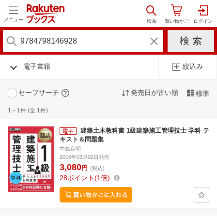
メニュー
電子書籍
絞込み
セーフサーチ
発売日が古い順
標準
1～1件 (全 1件)
建築土木教科書 1級建築施工管理技士 学科 テ
キスト＆問題集
中島良明
2016年03月02日発売
3,080
円
(税込)
28
ポイント
1倍