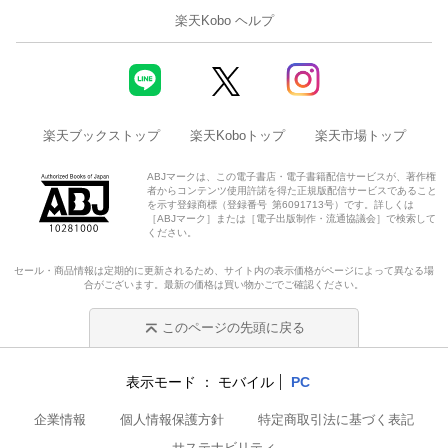
楽天Kobo ヘルプ
楽天ブックストップ
楽天Koboトップ
楽天市場トップ
ABJマークは、この電子書店・電子書籍配信サービスが、著作権
者からコンテンツ使用許諾を得た正規版配信サービスであること
を示す登録商標（登録番号 第6091713号）です。詳しくは
［ABJマーク］または［電子出版制作・流通協議会］で検索して
ください。
セール・商品情報は定期的に更新されるため、サイト内の表示価格がページによって異なる場
合がございます。最新の価格は買い物かごでご確認ください。
このページの先頭に戻る
表示モード
モバイル
PC
企業情報
個人情報保護方針
特定商取引法に基づく表記
サステナビリティ