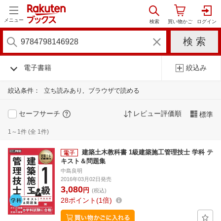
メニュー
電子書籍
絞込み
絞込条件：
立ち読みあり
ブラウザで読める
セーフサーチ
レビュー評価順
標準
1～1件 (全 1件)
建築土木教科書 1級建築施工管理技士 学科 テ
キスト＆問題集
中島良明
2016年03月02日発売
3,080
円
(税込)
28
ポイント
1倍