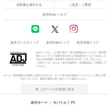
領収書を発行する
ご意見・ご要望
楽天Kobo ヘルプ
楽天ブックストップ
楽天Koboトップ
楽天市場トップ
ABJマークは、この電子書店・電子書籍配信サービスが、著作権
者からコンテンツ使用許諾を得た正規版配信サービスであること
を示す登録商標（登録番号 第6091713号）です。詳しくは
［ABJマーク］または［電子出版制作・流通協議会］で検索して
ください。
セール・商品情報は定期的に更新されるため、サイト内の表示価格がページによって異なる場
合がございます。最新の価格は買い物かごでご確認ください。
このページの先頭に戻る
表示モード
モバイル
PC