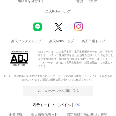
領収書を発行する
ご意見・ご要望
楽天Kobo ヘルプ
楽天ブックストップ
楽天Koboトップ
楽天市場トップ
ABJマークは、この電子書店・電子書籍配信サービスが、著作権
者からコンテンツ使用許諾を得た正規版配信サービスであること
を示す登録商標（登録番号 第6091713号）です。詳しくは
［ABJマーク］または［電子出版制作・流通協議会］で検索して
ください。
セール・商品情報は定期的に更新されるため、サイト内の表示価格がページによって異なる場
合がございます。最新の価格は買い物かごでご確認ください。
このページの先頭に戻る
表示モード
モバイル
PC
企業情報
個人情報保護方針
特定商取引法に基づく表記