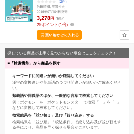
（2件）
竹田晴樹, 渡邉裕史
2016年07月04日発売
3,278
円
(税込)
29
ポイント
1倍
探している商品が上手く見つからない場合はここをチェック！
■
「検索機能」から商品を探す
キーワードに間違いが無いか確認してください
漢字の変換違いや英単語のつづり間違いが無いかご確認くださ
い。
類義語や同義語のほか、一般的な言葉で検索してください
例：ポケモン を ポケットモンスター で検索「ー」を「−」
などに変換して検索してください。
検索結果を「並び替え」及び「絞り込み」する
検索結果を「並び順」「絞込条件」で絞り込み及び並び替えす
る事により、商品を早く探せる場合がございます。