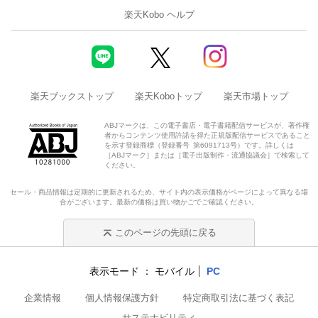
楽天Kobo ヘルプ
楽天ブックストップ
楽天Koboトップ
楽天市場トップ
ABJマークは、この電子書店・電子書籍配信サービスが、著作権
者からコンテンツ使用許諾を得た正規版配信サービスであること
を示す登録商標（登録番号 第6091713号）です。詳しくは
［ABJマーク］または［電子出版制作・流通協議会］で検索して
ください。
セール・商品情報は定期的に更新されるため、サイト内の表示価格がページによって異なる場
合がございます。最新の価格は買い物かごでご確認ください。
このページの先頭に戻る
表示モード
モバイル
PC
企業情報
個人情報保護方針
特定商取引法に基づく表記
サステナビリティ