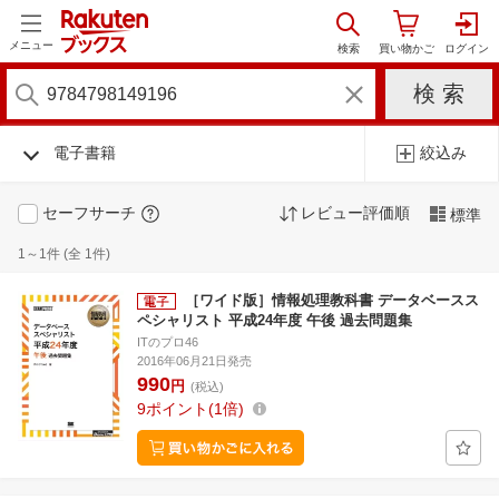
メニュー
電子書籍
絞込み
セーフサーチ
レビュー評価順
標準
1～1件 (全 1件)
［ワイド版］情報処理教科書 データベースス
ペシャリスト 平成24年度 午後 過去問題集
ITのプロ46
2016年06月21日発売
990
円
(税込)
9
ポイント
1倍