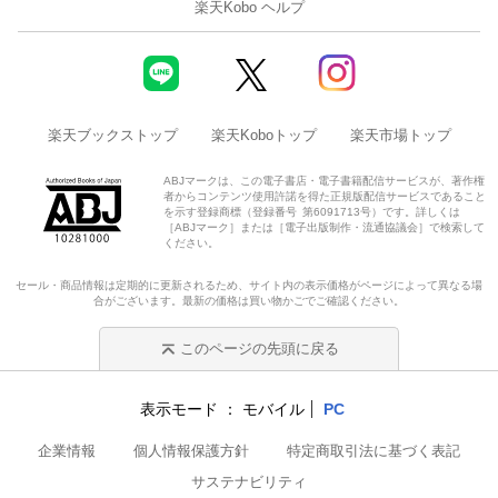
楽天Kobo ヘルプ
楽天ブックストップ
楽天Koboトップ
楽天市場トップ
ABJマークは、この電子書店・電子書籍配信サービスが、著作権
者からコンテンツ使用許諾を得た正規版配信サービスであること
を示す登録商標（登録番号 第6091713号）です。詳しくは
［ABJマーク］または［電子出版制作・流通協議会］で検索して
ください。
セール・商品情報は定期的に更新されるため、サイト内の表示価格がページによって異なる場
合がございます。最新の価格は買い物かごでご確認ください。
このページの先頭に戻る
表示モード
モバイル
PC
企業情報
個人情報保護方針
特定商取引法に基づく表記
サステナビリティ