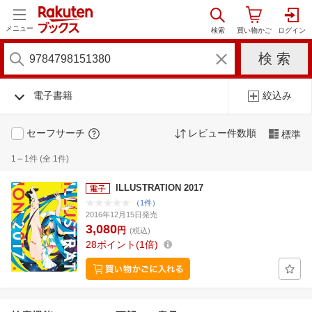
メニュー
電子書籍
絞込み
セーフサーチ
レビュー件数順
標準
1～1件 (全 1件)
ILLUSTRATION 2017
（1件）
2016年12月15日発売
3,080
円
(税込)
28
ポイント
1倍