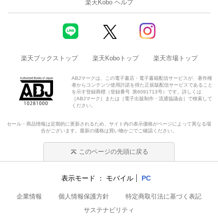
楽天Kobo ヘルプ
楽天ブックストップ
楽天Koboトップ
楽天市場トップ
ABJマークは、この電子書店・電子書籍配信サービスが、著作権
者からコンテンツ使用許諾を得た正規版配信サービスであること
を示す登録商標（登録番号 第6091713号）です。詳しくは
［ABJマーク］または［電子出版制作・流通協議会］で検索して
ください。
セール・商品情報は定期的に更新されるため、サイト内の表示価格がページによって異なる場
合がございます。最新の価格は買い物かごでご確認ください。
このページの先頭に戻る
表示モード
モバイル
PC
企業情報
個人情報保護方針
特定商取引法に基づく表記
サステナビリティ