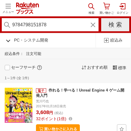
メニュー
PC・システム開発
絞込み
絞込条件：
注文可能
セーフサーチ
おすすめ順
標準
1～1件 (全 1件)
作れる！学べる！Unreal Engine 4 ゲーム開
発入門
荒川巧也
2017年01月18日発売
3,608
円
(税込)
32
ポイント
1倍