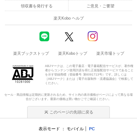
領収書を発行する
ご意見・ご要望
楽天Kobo ヘルプ
楽天ブックストップ
楽天Koboトップ
楽天市場トップ
ABJマークは、この電子書店・電子書籍配信サービスが、著作権
者からコンテンツ使用許諾を得た正規版配信サービスであること
を示す登録商標（登録番号 第6091713号）です。詳しくは
［ABJマーク］または［電子出版制作・流通協議会］で検索して
ください。
セール・商品情報は定期的に更新されるため、サイト内の表示価格がページによって異なる場
合がございます。最新の価格は買い物かごでご確認ください。
このページの先頭に戻る
表示モード
モバイル
PC