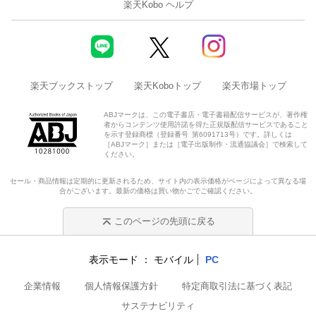
楽天Kobo ヘルプ
楽天ブックストップ
楽天Koboトップ
楽天市場トップ
ABJマークは、この電子書店・電子書籍配信サービスが、著作権
者からコンテンツ使用許諾を得た正規版配信サービスであること
を示す登録商標（登録番号 第6091713号）です。詳しくは
［ABJマーク］または［電子出版制作・流通協議会］で検索して
ください。
セール・商品情報は定期的に更新されるため、サイト内の表示価格がページによって異なる場
合がございます。最新の価格は買い物かごでご確認ください。
このページの先頭に戻る
表示モード
モバイル
PC
企業情報
個人情報保護方針
特定商取引法に基づく表記
サステナビリティ