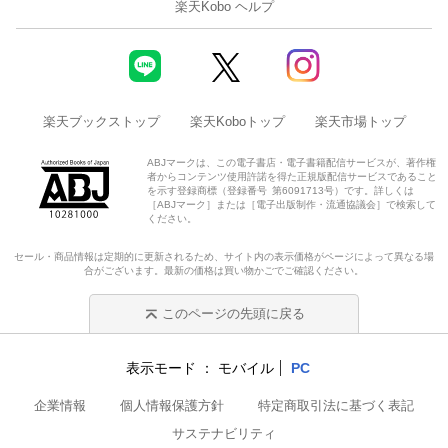
楽天Kobo ヘルプ
楽天ブックストップ
楽天Koboトップ
楽天市場トップ
ABJマークは、この電子書店・電子書籍配信サービスが、著作権
者からコンテンツ使用許諾を得た正規版配信サービスであること
を示す登録商標（登録番号 第6091713号）です。詳しくは
［ABJマーク］または［電子出版制作・流通協議会］で検索して
ください。
セール・商品情報は定期的に更新されるため、サイト内の表示価格がページによって異なる場
合がございます。最新の価格は買い物かごでご確認ください。
このページの先頭に戻る
表示モード
モバイル
PC
企業情報
個人情報保護方針
特定商取引法に基づく表記
サステナビリティ