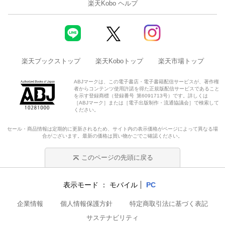
楽天Kobo ヘルプ
楽天ブックストップ
楽天Koboトップ
楽天市場トップ
ABJマークは、この電子書店・電子書籍配信サービスが、著作権
者からコンテンツ使用許諾を得た正規版配信サービスであること
を示す登録商標（登録番号 第6091713号）です。詳しくは
［ABJマーク］または［電子出版制作・流通協議会］で検索して
ください。
セール・商品情報は定期的に更新されるため、サイト内の表示価格がページによって異なる場
合がございます。最新の価格は買い物かごでご確認ください。
このページの先頭に戻る
表示モード
モバイル
PC
企業情報
個人情報保護方針
特定商取引法に基づく表記
サステナビリティ