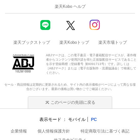
楽天Kobo ヘルプ
楽天ブックストップ
楽天Koboトップ
楽天市場トップ
ABJマークは、この電子書店・電子書籍配信サービスが、著作権
者からコンテンツ使用許諾を得た正規版配信サービスであること
を示す登録商標（登録番号 第6091713号）です。詳しくは
［ABJマーク］または［電子出版制作・流通協議会］で検索して
ください。
セール・商品情報は定期的に更新されるため、サイト内の表示価格がページによって異なる場
合がございます。最新の価格は買い物かごでご確認ください。
このページの先頭に戻る
表示モード
モバイル
PC
企業情報
個人情報保護方針
特定商取引法に基づく表記
サステナビリティ