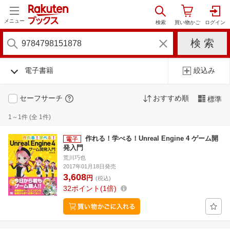
メニュー
電子書籍
絞込み
セーフサーチ
おすすめ順
標準
1～1件 (全 1件)
作れる！学べる！Unreal Engine 4 ゲーム開
発入門
荒川巧也
2017年01月18日発売
3,608
円
(税込)
32
ポイント
1倍