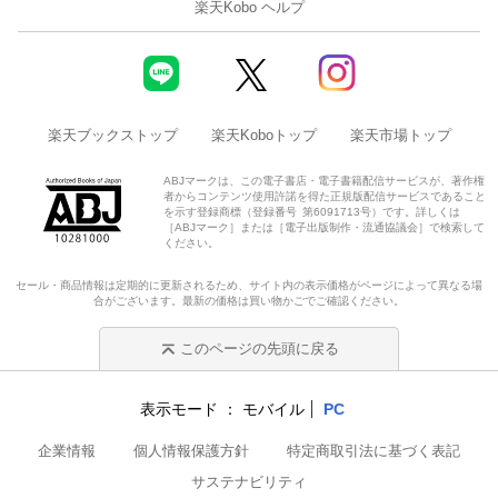
楽天Kobo ヘルプ
楽天ブックストップ
楽天Koboトップ
楽天市場トップ
ABJマークは、この電子書店・電子書籍配信サービスが、著作権
者からコンテンツ使用許諾を得た正規版配信サービスであること
を示す登録商標（登録番号 第6091713号）です。詳しくは
［ABJマーク］または［電子出版制作・流通協議会］で検索して
ください。
セール・商品情報は定期的に更新されるため、サイト内の表示価格がページによって異なる場
合がございます。最新の価格は買い物かごでご確認ください。
このページの先頭に戻る
表示モード
モバイル
PC
企業情報
個人情報保護方針
特定商取引法に基づく表記
サステナビリティ