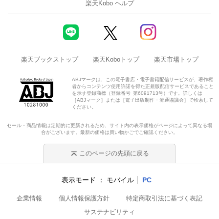
楽天Kobo ヘルプ
楽天ブックストップ
楽天Koboトップ
楽天市場トップ
ABJマークは、この電子書店・電子書籍配信サービスが、著作権
者からコンテンツ使用許諾を得た正規版配信サービスであること
を示す登録商標（登録番号 第6091713号）です。詳しくは
［ABJマーク］または［電子出版制作・流通協議会］で検索して
ください。
セール・商品情報は定期的に更新されるため、サイト内の表示価格がページによって異なる場
合がございます。最新の価格は買い物かごでご確認ください。
このページの先頭に戻る
表示モード
モバイル
PC
企業情報
個人情報保護方針
特定商取引法に基づく表記
サステナビリティ