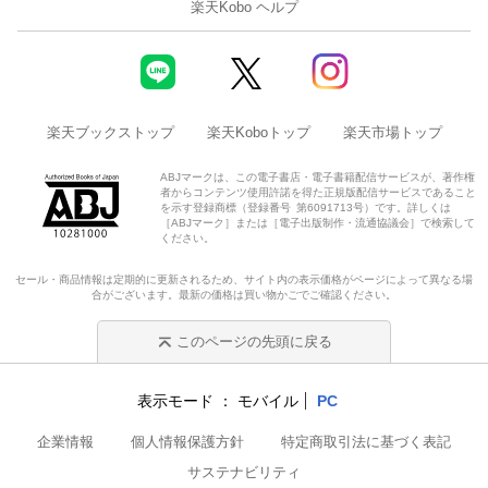
楽天Kobo ヘルプ
楽天ブックストップ
楽天Koboトップ
楽天市場トップ
ABJマークは、この電子書店・電子書籍配信サービスが、著作権
者からコンテンツ使用許諾を得た正規版配信サービスであること
を示す登録商標（登録番号 第6091713号）です。詳しくは
［ABJマーク］または［電子出版制作・流通協議会］で検索して
ください。
セール・商品情報は定期的に更新されるため、サイト内の表示価格がページによって異なる場
合がございます。最新の価格は買い物かごでご確認ください。
このページの先頭に戻る
表示モード
モバイル
PC
企業情報
個人情報保護方針
特定商取引法に基づく表記
サステナビリティ