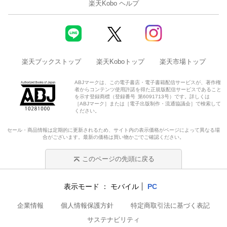
楽天Kobo ヘルプ
楽天ブックストップ
楽天Koboトップ
楽天市場トップ
ABJマークは、この電子書店・電子書籍配信サービスが、著作権
者からコンテンツ使用許諾を得た正規版配信サービスであること
を示す登録商標（登録番号 第6091713号）です。詳しくは
［ABJマーク］または［電子出版制作・流通協議会］で検索して
ください。
セール・商品情報は定期的に更新されるため、サイト内の表示価格がページによって異なる場
合がございます。最新の価格は買い物かごでご確認ください。
このページの先頭に戻る
表示モード
モバイル
PC
企業情報
個人情報保護方針
特定商取引法に基づく表記
サステナビリティ