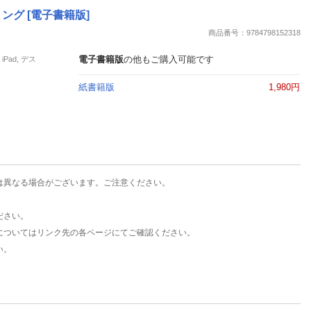
楽天チケット
グ [電子書籍版]
エンタメニュース
商品番号：9784798152318
推し楽
電子書籍版
の他もご購入可能です
Pad, デス
紙書籍版
1,980円
は異なる場合がございます。ご注意ください。
ださい。
についてはリンク先の各ページにてご確認ください。
い。