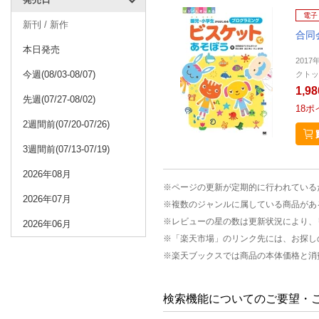
電子
新刊 / 新作
合同
本日発売
2017
今週(08/03-08/07)
クトッ
1,9
先週(07/27-08/02)
18
ポ
2週間前(07/20-07/26)
3週間前(07/13-07/19)
2026年08月
※ページの更新が定期的に行われている
2026年07月
※複数のジャンルに属している商品があ
※レビューの星の数は更新状況により、
2026年06月
※「楽天市場」のリンク先には、お探し
※楽天ブックスでは商品の本体価格と消
検索機能についてのご要望・