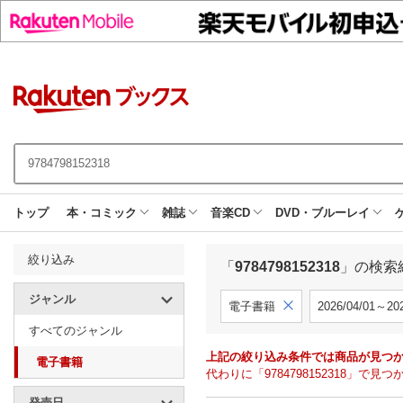
トップ
本・コミック
雑誌
音楽CD
DVD・ブルーレイ
絞り込み
「
9784798152318
」の検索
ジャンル
電子書籍
2026/04/01～202
すべてのジャンル
上記の絞り込み条件では商品が見つ
電子書籍
代わりに「9784798152318」
発売日