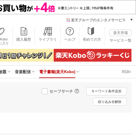
楽天グループのエンタメサービス
電子書籍
楽天市場
楽天Kobo
Kobo
購入履歴
ライブラリ
ヘルプ
初めての方
サービス一覧
本/ゲーム/CD/DVD
に入り
楽天ブックス
雑誌読み放題
楽天マガジン
放題
音楽配信
電子書籍(楽天Kobo)
R18+
音楽配信
楽天ミュージック
動画配信
セーフサーチ
キーワード条件追加
楽天TV
動画配信ガイド
絞り込み全解除
Rakuten PLAY
無料テレビ
Rチャンネル
チケット