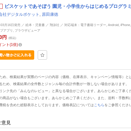
ビスケットであそぼう 園児・小学生からはじめるプログラミン
会社デジタルポケット
,
原田康徳
年03月16日発売 ／ 絵本・児童書 ／ 翔泳社 ／ 対応端末：電子書籍リーダー, Android, iPhone, i
プアプリ, ブラウザビューア
80円
(税込)
イント
1倍
ため、検索結果が実際のページの内容（価格、在庫表示、キャンペーン情報等）と
るため、検索結果の全件数とジャンル毎の合計件数が一致しない場合があります。
リンク先の「みんなのレビュー」と異なる場合がございます。あらかじめご了承く
の商品がない場合もございます。あらかじめご了承ください。また、送料・手数料
費税を含めた総額表示としております。価格表記については
こちら
をご参照くださ
ご意見