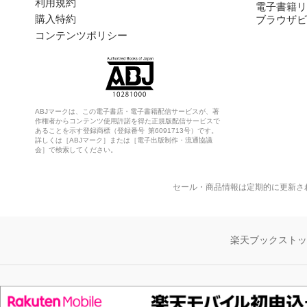
利用規約
電子書籍リ
購入特約
ブラウザビ
コンテンツポリシー
ABJマークは、この電子書店・電子書籍配信サービスが、著
作権者からコンテンツ使用許諾を得た正規版配信サービスで
あることを示す登録商標（登録番号 第6091713号）です。
詳しくは［ABJマーク］または［電子出版制作・流通協議
会］で検索してください。
セール・商品情報は定期的に更新さ
楽天ブックスト