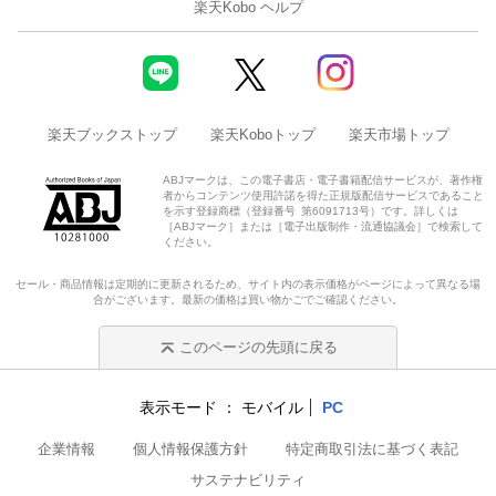
楽天Kobo ヘルプ
楽天ブックストップ
楽天Koboトップ
楽天市場トップ
ABJマークは、この電子書店・電子書籍配信サービスが、著作権
者からコンテンツ使用許諾を得た正規版配信サービスであること
を示す登録商標（登録番号 第6091713号）です。詳しくは
［ABJマーク］または［電子出版制作・流通協議会］で検索して
ください。
セール・商品情報は定期的に更新されるため、サイト内の表示価格がページによって異なる場
合がございます。最新の価格は買い物かごでご確認ください。
このページの先頭に戻る
表示モード
モバイル
PC
企業情報
個人情報保護方針
特定商取引法に基づく表記
サステナビリティ