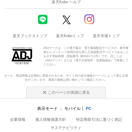
楽天Kobo ヘルプ
楽天ブックストップ
楽天Koboトップ
楽天市場トップ
ABJマークは、この電子書店・電子書籍配信サービスが、著作権
者からコンテンツ使用許諾を得た正規版配信サービスであること
を示す登録商標（登録番号 第6091713号）です。詳しくは
［ABJマーク］または［電子出版制作・流通協議会］で検索して
ください。
セール・商品情報は定期的に更新されるため、サイト内の表示価格がページによって異なる場
合がございます。最新の価格は買い物かごでご確認ください。
このページの先頭に戻る
表示モード
モバイル
PC
企業情報
個人情報保護方針
特定商取引法に基づく表記
サステナビリティ