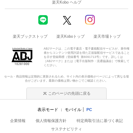
楽天Kobo ヘルプ
楽天ブックストップ
楽天Koboトップ
楽天市場トップ
ABJマークは、この電子書店・電子書籍配信サービスが、著作権
者からコンテンツ使用許諾を得た正規版配信サービスであること
を示す登録商標（登録番号 第6091713号）です。詳しくは
［ABJマーク］または［電子出版制作・流通協議会］で検索して
ください。
セール・商品情報は定期的に更新されるため、サイト内の表示価格がページによって異なる場
合がございます。最新の価格は買い物かごでご確認ください。
このページの先頭に戻る
表示モード
モバイル
PC
企業情報
個人情報保護方針
特定商取引法に基づく表記
サステナビリティ