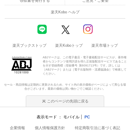
領収書を発行する
ご意見・ご要望
楽天Kobo ヘルプ
楽天ブックストップ
楽天Koboトップ
楽天市場トップ
ABJマークは、この電子書店・電子書籍配信サービスが、著作権
者からコンテンツ使用許諾を得た正規版配信サービスであること
を示す登録商標（登録番号 第6091713号）です。詳しくは
［ABJマーク］または［電子出版制作・流通協議会］で検索して
ください。
セール・商品情報は定期的に更新されるため、サイト内の表示価格がページによって異なる場
合がございます。最新の価格は買い物かごでご確認ください。
このページの先頭に戻る
表示モード
モバイル
PC
企業情報
個人情報保護方針
特定商取引法に基づく表記