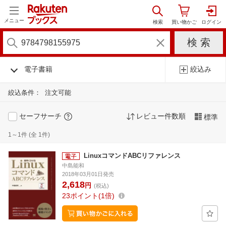
メニュー
電子書籍
絞込み
絞込条件：
注文可能
セーフサーチ
レビュー件数順
標準
1～1件 (全 1件)
LinuxコマンドABCリファレンス
中島能和
2018年03月01日発売
2,618
円
(税込)
23
ポイント
1倍