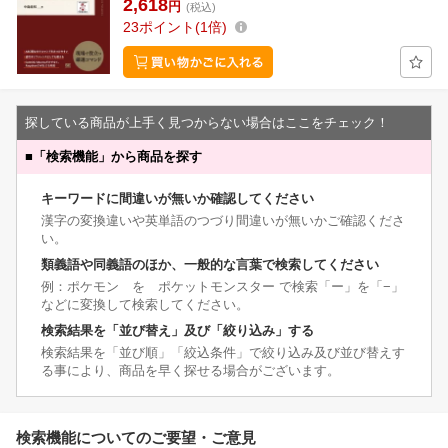
2,618
円
(税込)
23
ポイント
1倍
探している商品が上手く見つからない場合はここをチェック！
■
「検索機能」から商品を探す
キーワードに間違いが無いか確認してください
漢字の変換違いや英単語のつづり間違いが無いかご確認くださ
い。
類義語や同義語のほか、一般的な言葉で検索してください
例：ポケモン を ポケットモンスター で検索「ー」を「−」
などに変換して検索してください。
検索結果を「並び替え」及び「絞り込み」する
検索結果を「並び順」「絞込条件」で絞り込み及び並び替えす
る事により、商品を早く探せる場合がございます。
検索機能についてのご要望・ご意見