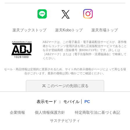
楽天ブックストップ
楽天Koboトップ
楽天市場トップ
ABJマークは、この電子書店・電子書籍配信サービスが、著作権
者からコンテンツ使用許諾を得た正規版配信サービスであること
を示す登録商標（登録番号 第6091713号）です。詳しくは
［ABJマーク］または［電子出版制作・流通協議会］で検索して
ください。
セール・商品情報は定期的に更新されるため、サイト内の表示価格がページによって異なる場
合がございます。最新の価格は買い物かごでご確認ください。
このページの先頭に戻る
表示モード
モバイル
PC
企業情報
個人情報保護方針
特定商取引法に基づく表記
サステナビリティ