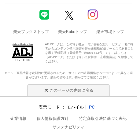
楽天ブックストップ
楽天Koboトップ
楽天市場トップ
ABJマークは、この電子書店・電子書籍配信サービスが、著作権
者からコンテンツ使用許諾を得た正規版配信サービスであること
を示す登録商標（登録番号 第6091713号）です。詳しくは
［ABJマーク］または［電子出版制作・流通協議会］で検索して
ください。
セール・商品情報は定期的に更新されるため、サイト内の表示価格がページによって異なる場
合がございます。最新の価格は買い物かごでご確認ください。
このページの先頭に戻る
表示モード
モバイル
PC
企業情報
個人情報保護方針
特定商取引法に基づく表記
サステナビリティ