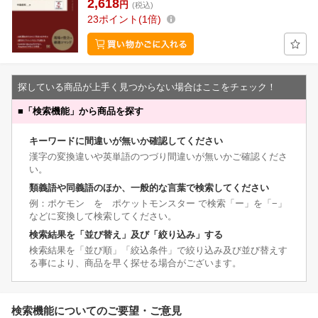
2,618
円
(税込)
23
ポイント
1倍
探している商品が上手く見つからない場合はここをチェック！
■
「検索機能」から商品を探す
キーワードに間違いが無いか確認してください
漢字の変換違いや英単語のつづり間違いが無いかご確認くださ
い。
類義語や同義語のほか、一般的な言葉で検索してください
例：ポケモン を ポケットモンスター で検索「ー」を「−」
などに変換して検索してください。
検索結果を「並び替え」及び「絞り込み」する
検索結果を「並び順」「絞込条件」で絞り込み及び並び替えす
る事により、商品を早く探せる場合がございます。
検索機能についてのご要望・ご意見