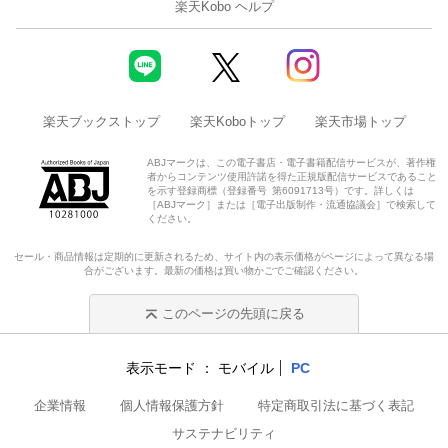
楽天Kobo ヘルプ
楽天ブックストップ
楽天Koboトップ
楽天市場トップ
ABJマークは、この電子書店・電子書籍配信サービスが、著作権
者からコンテンツ使用許諾を得た正規版配信サービスであること
を示す登録商標（登録番号 第6091713号）です。詳しくは
［ABJマーク］または［電子出版制作・流通協議会］で検索して
ください。
セール・商品情報は定期的に更新されるため、サイト内の表示価格がページによって異なる場
合がございます。最新の価格は買い物かごでご確認ください。
このページの先頭に戻る
表示モード
モバイル
PC
企業情報
個人情報保護方針
特定商取引法に基づく表記
サステナビリティ