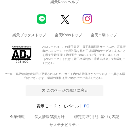
楽天Kobo ヘルプ
楽天ブックストップ
楽天Koboトップ
楽天市場トップ
ABJマークは、この電子書店・電子書籍配信サービスが、著作権
者からコンテンツ使用許諾を得た正規版配信サービスであること
を示す登録商標（登録番号 第6091713号）です。詳しくは
［ABJマーク］または［電子出版制作・流通協議会］で検索して
ください。
セール・商品情報は定期的に更新されるため、サイト内の表示価格がページによって異なる場
合がございます。最新の価格は買い物かごでご確認ください。
このページの先頭に戻る
表示モード
モバイル
PC
企業情報
個人情報保護方針
特定商取引法に基づく表記
サステナビリティ