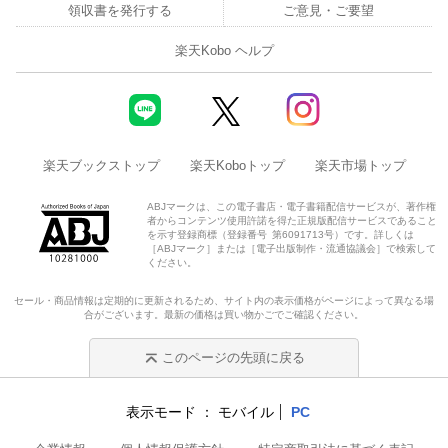
領収書を発行する
ご意見・ご要望
楽天Kobo ヘルプ
楽天ブックストップ
楽天Koboトップ
楽天市場トップ
ABJマークは、この電子書店・電子書籍配信サービスが、著作権
者からコンテンツ使用許諾を得た正規版配信サービスであること
を示す登録商標（登録番号 第6091713号）です。詳しくは
［ABJマーク］または［電子出版制作・流通協議会］で検索して
ください。
セール・商品情報は定期的に更新されるため、サイト内の表示価格がページによって異なる場
合がございます。最新の価格は買い物かごでご確認ください。
このページの先頭に戻る
表示モード
モバイル
PC