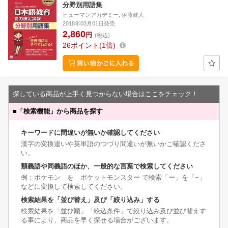
分野別用語集
ヒューマンアカデミー, 伊藤健人
2018年03月01日発売
2,860
円
(税込)
26
ポイント
1倍
探している商品が上手く見つからない場合はここをチェック！
■
「検索機能」から商品を探す
キーワードに間違いが無いか確認してください
漢字の変換違いや英単語のつづり間違いが無いかご確認くださ
い。
類義語や同義語のほか、一般的な言葉で検索してください
例：ポケモン を ポケットモンスター で検索「ー」を「−」
などに変換して検索してください。
検索結果を「並び替え」及び「絞り込み」する
検索結果を「並び順」「絞込条件」で絞り込み及び並び替えす
る事により、商品を早く探せる場合がございます。