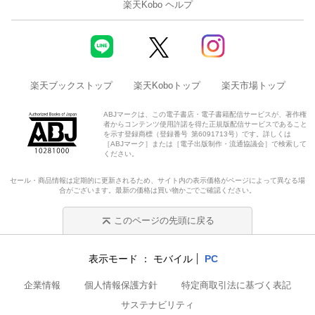
楽天Kobo ヘルプ
楽天ブックストップ
楽天Koboトップ
楽天市場トップ
ABJマークは、この電子書店・電子書籍配信サービスが、著作権
者からコンテンツ使用許諾を得た正規版配信サービスであること
を示す登録商標（登録番号 第6091713号）です。詳しくは
［ABJマーク］または［電子出版制作・流通協議会］で検索して
ください。
セール・商品情報は定期的に更新されるため、サイト内の表示価格がページによって異なる場
合がございます。最新の価格は買い物かごでご確認ください。
このページの先頭に戻る
表示モード
モバイル
PC
企業情報
個人情報保護方針
特定商取引法に基づく表記
サステナビリティ