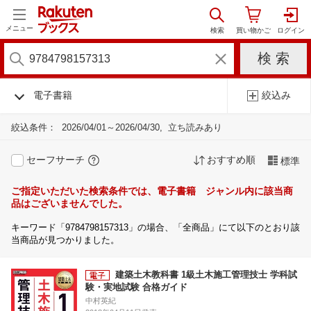
メニュー
電子書籍
絞込み
絞込条件：
2026/04/01～2026/04/30
立ち読みあり
セーフサーチ
おすすめ順
標準
ご指定いただいた検索条件では、電子書籍 ジャンル内に該当商
品はございませんでした。
キーワード「9784798157313」の場合、「全商品」にて以下のとおり該
当商品が見つかりました。
建築土木教科書 1級土木施工管理技士 学科試
験・実地試験 合格ガイド
中村英紀