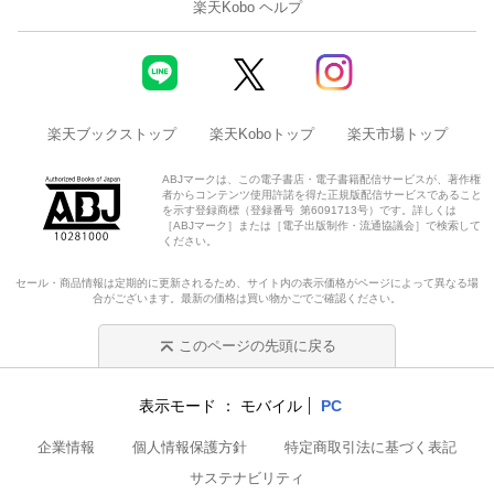
楽天Kobo ヘルプ
楽天ブックストップ
楽天Koboトップ
楽天市場トップ
ABJマークは、この電子書店・電子書籍配信サービスが、著作権
者からコンテンツ使用許諾を得た正規版配信サービスであること
を示す登録商標（登録番号 第6091713号）です。詳しくは
［ABJマーク］または［電子出版制作・流通協議会］で検索して
ください。
セール・商品情報は定期的に更新されるため、サイト内の表示価格がページによって異なる場
合がございます。最新の価格は買い物かごでご確認ください。
このページの先頭に戻る
表示モード
モバイル
PC
企業情報
個人情報保護方針
特定商取引法に基づく表記
サステナビリティ