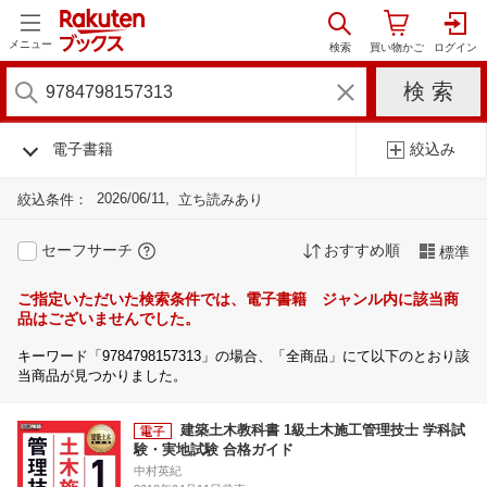
メニュー
電子書籍
絞込み
2026/06/11
絞込条件：
立ち読みあり
セーフサーチ
おすすめ順
標準
ご指定いただいた検索条件では、電子書籍 ジャンル内に該当商
品はございませんでした。
キーワード「9784798157313」の場合、「全商品」にて以下のとおり該
当商品が見つかりました。
建築土木教科書 1級土木施工管理技士 学科試
験・実地試験 合格ガイド
中村英紀