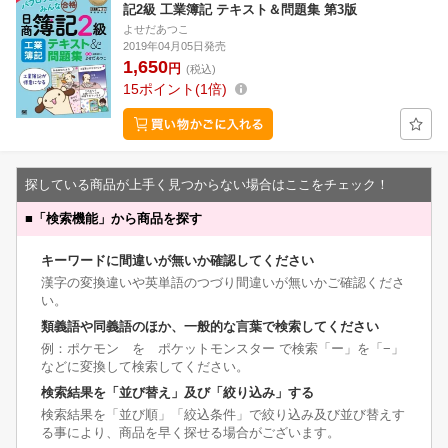
記2級 工業簿記 テキスト＆問題集 第3版
よせだあつこ
2019年04月05日発売
1,650
円
(税込)
15
ポイント
1倍
探している商品が上手く見つからない場合はここをチェック！
■
「検索機能」から商品を探す
キーワードに間違いが無いか確認してください
漢字の変換違いや英単語のつづり間違いが無いかご確認くださ
い。
類義語や同義語のほか、一般的な言葉で検索してください
例：ポケモン を ポケットモンスター で検索「ー」を「−」
などに変換して検索してください。
検索結果を「並び替え」及び「絞り込み」する
検索結果を「並び順」「絞込条件」で絞り込み及び並び替えす
る事により、商品を早く探せる場合がございます。