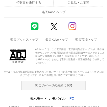
領収書を発行する
ご意見・ご要望
楽天Kobo ヘルプ
楽天ブックストップ
楽天Koboトップ
楽天市場トップ
ABJマークは、この電子書店・電子書籍配信サービスが、著作権
者からコンテンツ使用許諾を得た正規版配信サービスであること
を示す登録商標（登録番号 第6091713号）です。詳しくは
［ABJマーク］または［電子出版制作・流通協議会］で検索して
ください。
セール・商品情報は定期的に更新されるため、サイト内の表示価格がページによって異なる場
合がございます。最新の価格は買い物かごでご確認ください。
このページの先頭に戻る
表示モード
モバイル
PC