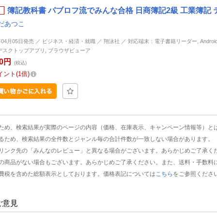
簿記教科書 パブロフ流でみんな合格 日商簿記2級 工業簿記 テ
だあつこ
年04月05日発売 ／ ビジネス・経済・就職 ／ 翔泳社 ／ 対応端末：電子書籍リーダー, Android, i
d, デスクトップアプリ, ブラウザビューア
50円
(税込)
イント
1倍
ため、検索結果が実際のページの内容（価格、在庫表示、キャンペーン情報等）と
るため、検索結果の全件数とジャンル毎の合計件数が一致しない場合があります。
リンク先の「みんなのレビュー」と異なる場合がございます。あらかじめご了承く
の商品がない場合もございます。あらかじめご了承ください。また、送料・手数料
費税を含めた総額表示としております。価格表記については
こちら
をご参照くださ
ご意見