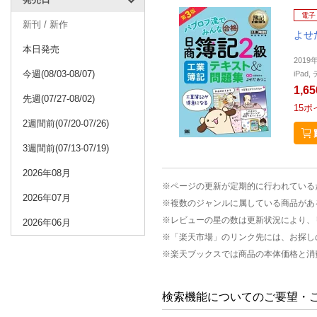
電子
新刊 / 新作
よせ
本日発売
2019
今週(08/03-08/07)
iPa
1,6
先週(07/27-08/02)
15
ポ
2週間前(07/20-07/26)
3週間前(07/13-07/19)
2026年08月
※ページの更新が定期的に行われている
2026年07月
※複数のジャンルに属している商品があ
※レビューの星の数は更新状況により、
2026年06月
※「楽天市場」のリンク先には、お探し
※楽天ブックスでは商品の本体価格と消
検索機能についてのご要望・