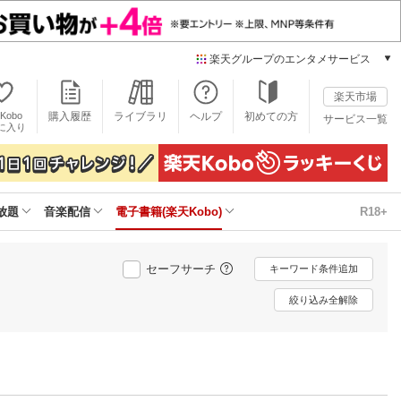
楽天グループのエンタメサービス
電子書籍
楽天市場
楽天Kobo
Kobo
購入履歴
ライブラリ
ヘルプ
初めての方
サービス一覧
本/ゲーム/CD/DVD
に入り
楽天ブックス
雑誌読み放題
楽天マガジン
放題
音楽配信
電子書籍(楽天Kobo)
R18+
音楽配信
楽天ミュージック
動画配信
セーフサーチ
キーワード条件追加
楽天TV
動画配信ガイド
絞り込み全解除
Rakuten PLAY
無料テレビ
Rチャンネル
チケット