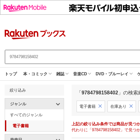
トップ
本・コミック
雑誌
音楽CD
DVD・ブルーレイ
絞り込み
「
9784798158402
」の検索
ジャンル
電子書籍
在庫あり
すべてのジャンル
上記の絞り込み条件では商品が見つ
電子書籍
代わりに「9784798158402」
発売日