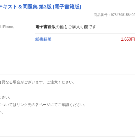
楽天チケット
キスト＆問題集 第3版 [電子書籍版]
エンタメニュース
商品番号：9784798158402
推し楽
電子書籍版
の他もご購入可能です
Phone,
紙書籍版
1,650円
は異なる場合がございます。ご注意ください。
ださい。
についてはリンク先の各ページにてご確認ください。
い。