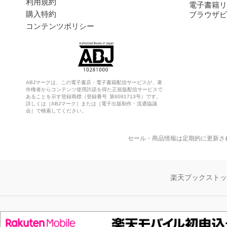
利用規約
電子書籍リ
購入特約
ブラウザビ
コンテンツポリシー
ABJマークは、この電子書店・電子書籍配信サービスが、著
作権者からコンテンツ使用許諾を得た正規版配信サービスで
あることを示す登録商標（登録番号 第6091713号）です。
詳しくは［ABJマーク］または［電子出版制作・流通協議
会］で検索してください。
セール・商品情報は定期的に更新さ
楽天ブックスト