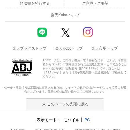
領収書を発行する
ご意見・ご要望
楽天Kobo ヘルプ
楽天ブックストップ
楽天Koboトップ
楽天市場トップ
ABJマークは、この電子書店・電子書籍配信サービスが、著作権
者からコンテンツ使用許諾を得た正規版配信サービスであること
を示す登録商標（登録番号 第6091713号）です。詳しくは
［ABJマーク］または［電子出版制作・流通協議会］で検索して
ください。
セール・商品情報は定期的に更新されるため、サイト内の表示価格がページによって異なる場
合がございます。最新の価格は買い物かごでご確認ください。
このページの先頭に戻る
表示モード
モバイル
PC