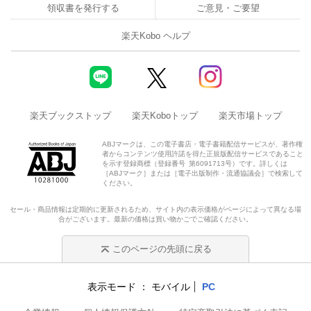
領収書を発行する
ご意見・ご要望
楽天Kobo ヘルプ
楽天ブックストップ
楽天Koboトップ
楽天市場トップ
ABJマークは、この電子書店・電子書籍配信サービスが、著作権
者からコンテンツ使用許諾を得た正規版配信サービスであること
を示す登録商標（登録番号 第6091713号）です。詳しくは
［ABJマーク］または［電子出版制作・流通協議会］で検索して
ください。
セール・商品情報は定期的に更新されるため、サイト内の表示価格がページによって異なる場
合がございます。最新の価格は買い物かごでご確認ください。
このページの先頭に戻る
表示モード
モバイル
PC