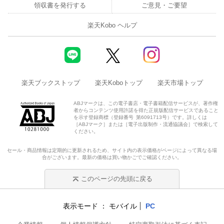
領収書を発行する
ご意見・ご要望
楽天Kobo ヘルプ
楽天ブックストップ
楽天Koboトップ
楽天市場トップ
ABJマークは、この電子書店・電子書籍配信サービスが、著作権
者からコンテンツ使用許諾を得た正規版配信サービスであること
を示す登録商標（登録番号 第6091713号）です。詳しくは
［ABJマーク］または［電子出版制作・流通協議会］で検索して
ください。
セール・商品情報は定期的に更新されるため、サイト内の表示価格がページによって異なる場
合がございます。最新の価格は買い物かごでご確認ください。
このページの先頭に戻る
表示モード
モバイル
PC