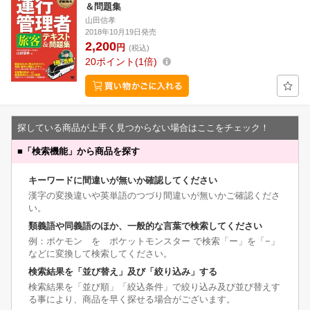
＆問題集
山田信孝
2018年10月19日発売
2,200
円
(税込)
20
ポイント
1倍
探している商品が上手く見つからない場合はここをチェック！
■
「検索機能」から商品を探す
キーワードに間違いが無いか確認してください
漢字の変換違いや英単語のつづり間違いが無いかご確認くださ
い。
類義語や同義語のほか、一般的な言葉で検索してください
例：ポケモン を ポケットモンスター で検索「ー」を「−」
などに変換して検索してください。
検索結果を「並び替え」及び「絞り込み」する
検索結果を「並び順」「絞込条件」で絞り込み及び並び替えす
る事により、商品を早く探せる場合がございます。